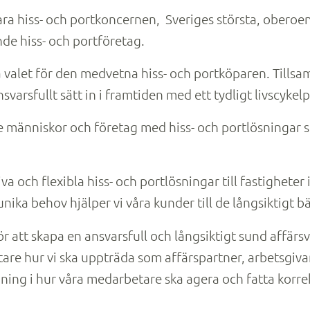
ara hiss- och portkoncernen, Sveriges största, oberoe
e hiss- och portföretag.
a valet för den medvetna hiss- och portköparen. Tillsa
svarsfullt sätt in i framtiden med ett tydligt livscykel
se människor och företag med hiss- och portlösningar s
iva och flexibla hiss- och portlösningar till fastighet
nika behov hjälper vi våra kunder till de långsiktigt b
för att skapa en ansvarsfull och långsiktigt sund aff
re hur vi ska uppträda som affärspartner, arbetsgiv
ning i hur våra medarbetare ska agera och fatta korre