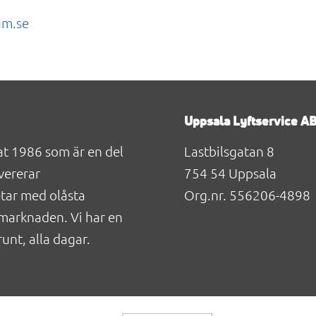
m.se
Uppsala Lyftservice A
at 1986 som är en del
Lastbilsgatan 8
vererar
754 54 Uppsala
etar med olåsta
Org.nr. 556206-4898
marknaden. Vi har en
unt, alla dagar.