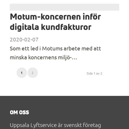
Motum-koncernen inför
digitala kundfakturor
2020-02-07
Som ett led i Motums arbete med att
minska koncernens miljö-…
1
2
Sida 1 av 2
OM OSS
Uppsala Lyftservice är svenskt företag